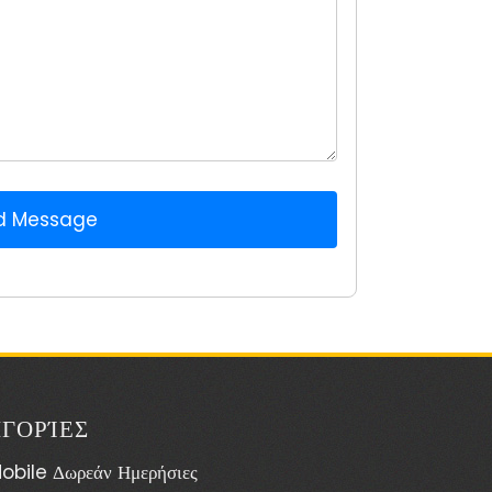
d Message
ΓΟΡΊΕΣ
obile Δωρεάν Ημερήσιες