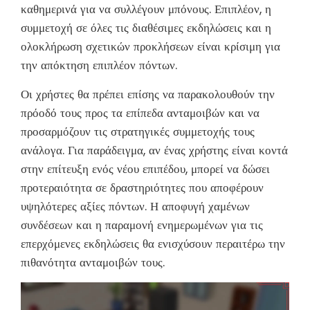
καθημερινά για να συλλέγουν μπόνους. Επιπλέον, η
συμμετοχή σε όλες τις διαθέσιμες εκδηλώσεις και η
ολοκλήρωση σχετικών προκλήσεων είναι κρίσιμη για
την απόκτηση επιπλέον πόντων.
Οι χρήστες θα πρέπει επίσης να παρακολουθούν την
πρόοδό τους προς τα επίπεδα ανταμοιβών και να
προσαρμόζουν τις στρατηγικές συμμετοχής τους
ανάλογα. Για παράδειγμα, αν ένας χρήστης είναι κοντά
στην επίτευξη ενός νέου επιπέδου, μπορεί να δώσει
προτεραιότητα σε δραστηριότητες που αποφέρουν
υψηλότερες αξίες πόντων. Η αποφυγή χαμένων
συνδέσεων και η παραμονή ενημερωμένων για τις
επερχόμενες εκδηλώσεις θα ενισχύσουν περαιτέρω την
πιθανότητα ανταμοιβών τους.