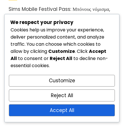
Sims Mobile Festival Pass: Μπόνους νόμισμα,
Συλλεκτικά αντικείμενα, Πρόσβαση σε εκδηλώσεις
We respect your privacy
Ημερήσιες Συσκευασίες Αξιώσεων: Ανταμοιβές
Cookies help us improve your experience,
SimCash, Αποκλειστικά αντικείμενα, Μπόνους
deliver personalized content, and analyze
traffic. You can choose which cookies to
περιεχόμενο
allow by clicking
Customize
. Click
Accept
Ημερήσιες Συσκευασίες Αξιώσεων: Συλλεκτικά
All
to consent or
Reject All
to decline non-
αντικείμενα, Μπόνους νόμισμα, Αποκλειστικό
essential cookies.
περιεχόμενο
Customize
Οφέλη Μηνιαίας Κάρτας: Επιπλέον ανταμοιβές,
Αποκλειστικά αντικείμενα, Συμμετοχή σε εκδηλώσεις
Reject All
Sims Mobile Δωρεάν Πακέτο Ανταμοιβών:
Accept All
Μοναδικά αντικείμενα, Μπόνους νόμισμα, Καθημερινή
πρόσβαση