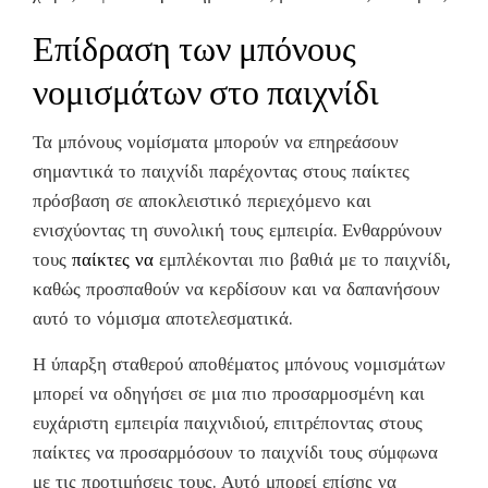
Επίδραση των μπόνους
νομισμάτων στο παιχνίδι
Τα μπόνους νομίσματα μπορούν να επηρεάσουν
σημαντικά το παιχνίδι παρέχοντας στους παίκτες
πρόσβαση σε αποκλειστικό περιεχόμενο και
ενισχύοντας τη συνολική τους εμπειρία. Ενθαρρύνουν
τους
παίκτες να
εμπλέκονται πιο βαθιά με το παιχνίδι,
καθώς προσπαθούν να κερδίσουν και να δαπανήσουν
αυτό το νόμισμα αποτελεσματικά.
Η ύπαρξη σταθερού αποθέματος μπόνους νομισμάτων
μπορεί να οδηγήσει σε μια πιο προσαρμοσμένη και
ευχάριστη εμπειρία παιχνιδιού, επιτρέποντας στους
παίκτες να προσαρμόσουν το παιχνίδι τους σύμφωνα
με τις προτιμήσεις τους. Αυτό μπορεί επίσης να