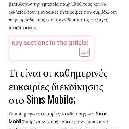
βελτιώσουν την εμπειρία παιχνιδιού τους και να
ξεκλειδώσουν μοναδικές ανταμοιβές που συμβάλλουν
στην πρόοδό τους στο παιχνίδι και στις επιλογές
προσαρμογής.
Key sections in the article:
Τι είναι οι καθημερινές
ευκαιρίες διεκδίκησης
στο Sims Mobile;
Οι καθημερινές ευκαιρίες διεκδίκησης στο
Sims
Mobile
παρέχουν στους παίκτες την ευκαιρία να