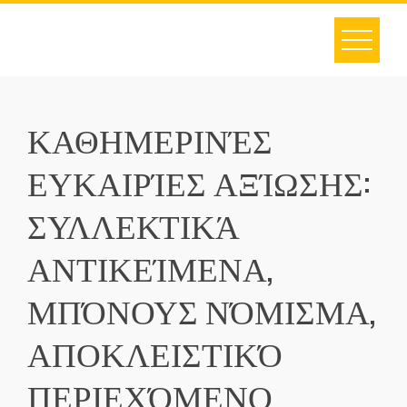
Skip
to
content
ΚΑΘΗΜΕΡΙΝΈΣ
ΕΥΚΑΙΡΊΕΣ ΑΞΊΩΣΗΣ:
ΣΥΛΛΕΚΤΙΚΆ
ΑΝΤΙΚΕΊΜΕΝΑ,
ΜΠΌΝΟΥΣ ΝΌΜΙΣΜΑ,
ΑΠΟΚΛΕΙΣΤΙΚΌ
ΠΕΡΙΕΧΌΜΕΝΟ