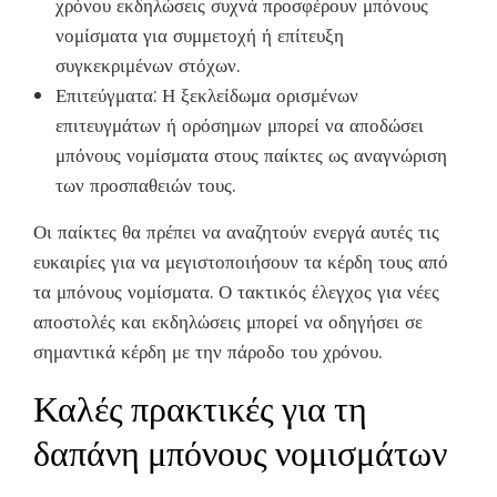
χρόνου εκδηλώσεις συχνά προσφέρουν μπόνους
νομίσματα για συμμετοχή ή επίτευξη
συγκεκριμένων στόχων.
Επιτεύγματα: Η ξεκλείδωμα ορισμένων
επιτευγμάτων ή ορόσημων μπορεί να αποδώσει
μπόνους νομίσματα στους παίκτες ως αναγνώριση
των προσπαθειών τους.
Οι παίκτες θα πρέπει να αναζητούν ενεργά αυτές τις
ευκαιρίες για να μεγιστοποιήσουν τα κέρδη τους από
τα μπόνους νομίσματα. Ο τακτικός έλεγχος για νέες
αποστολές και εκδηλώσεις μπορεί να οδηγήσει σε
σημαντικά κέρδη με την πάροδο του χρόνου.
Καλές πρακτικές για τη
δαπάνη μπόνους νομισμάτων