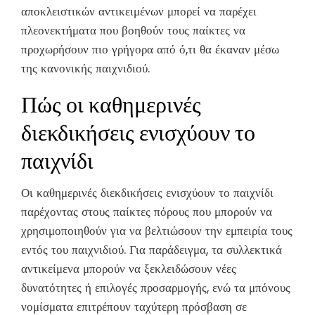
αποκλειστικών αντικειμένων μπορεί να παρέχει
πλεονεκτήματα που βοηθούν τους παίκτες να
προχωρήσουν πιο γρήγορα από ό,τι θα έκαναν μέσω
της κανονικής παιχνιδιού.
Πώς οι καθημερινές
διεκδικήσεις ενισχύουν το
παιχνίδι
Οι καθημερινές διεκδικήσεις ενισχύουν το παιχνίδι
παρέχοντας στους παίκτες πόρους που μπορούν να
χρησιμοποιηθούν για να βελτιώσουν την εμπειρία τους
εντός του παιχνιδιού. Για παράδειγμα, τα συλλεκτικά
αντικείμενα μπορούν να ξεκλειδώσουν νέες
δυνατότητες ή επιλογές προσαρμογής, ενώ τα μπόνους
νομίσματα επιτρέπουν ταχύτερη πρόσβαση σε