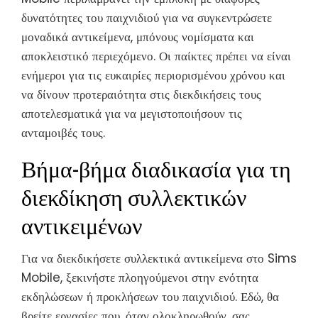
δυνατότητες του παιχνιδιού για να συγκεντρώσετε
μοναδικά αντικείμενα, μπόνους νομίσματα και
αποκλειστικό περιεχόμενο. Οι παίκτες πρέπει να είναι
ενήμεροι για τις ευκαιρίες περιορισμένου χρόνου και
να δίνουν προτεραιότητα στις διεκδικήσεις τους
αποτελεσματικά για να μεγιστοποιήσουν τις
ανταμοιβές τους.
Βήμα-βήμα διαδικασία για τη
διεκδίκηση συλλεκτικών
αντικειμένων
Για να διεκδικήσετε συλλεκτικά αντικείμενα στο Sims
Mobile, ξεκινήστε πλοηγούμενοι στην ενότητα
εκδηλώσεων ή προκλήσεων του παιχνιδιού. Εδώ, θα
βρείτε εργασίες που, όταν ολοκληρωθούν, σας