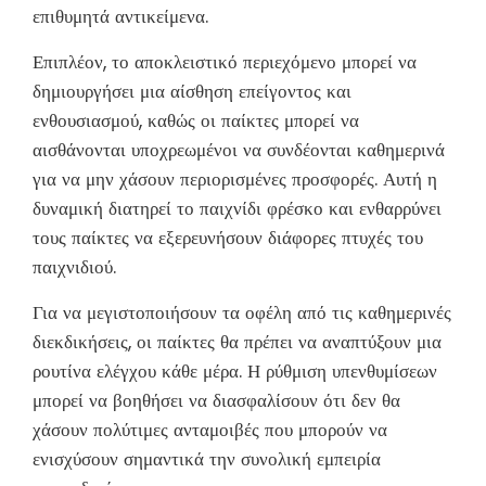
επιθυμητά αντικείμενα.
Επιπλέον, το αποκλειστικό περιεχόμενο μπορεί να
δημιουργήσει μια αίσθηση επείγοντος και
ενθουσιασμού, καθώς οι παίκτες μπορεί να
αισθάνονται υποχρεωμένοι να συνδέονται καθημερινά
για να μην χάσουν περιορισμένες προσφορές. Αυτή η
δυναμική διατηρεί το παιχνίδι φρέσκο και ενθαρρύνει
τους παίκτες να εξερευνήσουν διάφορες πτυχές του
παιχνιδιού.
Για να μεγιστοποιήσουν τα οφέλη από τις καθημερινές
διεκδικήσεις, οι παίκτες θα πρέπει να αναπτύξουν μια
ρουτίνα ελέγχου κάθε μέρα. Η ρύθμιση υπενθυμίσεων
μπορεί να βοηθήσει να διασφαλίσουν ότι δεν θα
χάσουν πολύτιμες ανταμοιβές που μπορούν να
ενισχύσουν σημαντικά την συνολική εμπειρία