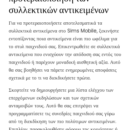
συλλεκτικών αντικειμένων
Για να προτεραιοποιήσετε αποτελεσματικά τα
συλλεκτικά αντικείμενα στο Sims Mobile, ξεκινήστε
εντοπίζοντας ποια αντικείμενα είναι πιο ωφέλιμα για
το στυλ παιχνιδιού σας. Επικεντρωθείτε σε συλλεκτικά
αντικείμενα που ενισχύουν την απόδοση σας εντός του
παιχνιδιού ή παρέχουν μοναδική αισθητική αξία. Αυτό
θα σας βοηθήσει να πάρετε ενημερωμένες αποφάσεις
σχετικά με το τι να διεκδικήσετε πρώτα.
Σκεφτείτε να δημιουργήσετε μια λίστα ελέγχου των
επερχόμενων εκδηλώσεων και των σχετικών
ανταμοιβών τους. Αυτό θα σας επιτρέψει να
προγραμματίσετε τις συνεδρίες παιχνιδιού σας γύρω
από τη διεκδίκηση των πιο πολύτιμων αντικειμένων.
Επιπλέον, παρακολουθήστε φόρουμ της κοινότητας ή