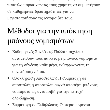
παικτών, παρακινώντας τους χρήστες να συμμετέχουν
σε καθημερινές δραστηριότητες για να
μεγιστοποιήσουν τις ανταμοιβές τους.
Μέθοδοι για την απόκτηση
μπόνους νομισμάτων
Καθημερινές Συνδέσεις: Πολλά παιχνίδια
ανταμείβουν τους παίκτες με μπόνους νομίσματα
για τη σύνδεση κάθε μέρα, ενθαρρύνοντας τη
συνεπή παιχνιδιού.
Ολοκλήρωση Αποστολών: Η συμμετοχή σε
αποστολές ή αποστολές συχνά αποφέρει μπόνους
νομίσματα ως ανταμοιβή για την επιτυχή
ολοκλήρωση.
Συμμετοχή σε Εκδηλώσεις: Οι περιορισμένου