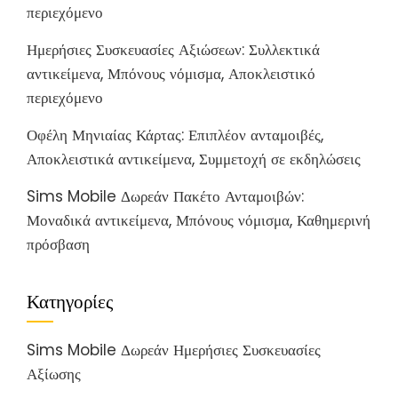
περιεχόμενο
Ημερήσιες Συσκευασίες Αξιώσεων: Συλλεκτικά
αντικείμενα, Μπόνους νόμισμα, Αποκλειστικό
περιεχόμενο
Οφέλη Μηνιαίας Κάρτας: Επιπλέον ανταμοιβές,
Αποκλειστικά αντικείμενα, Συμμετοχή σε εκδηλώσεις
Sims Mobile Δωρεάν Πακέτο Ανταμοιβών:
Μοναδικά αντικείμενα, Μπόνους νόμισμα, Καθημερινή
πρόσβαση
Κατηγορίες
Sims Mobile Δωρεάν Ημερήσιες Συσκευασίες
Αξίωσης