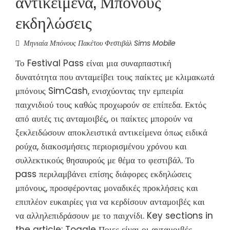
αντικείμενα, Μπόνους
εκδηλώσεις
Μηνιαία Μπόνους Πακέτου Φεστιβάλ Sims Mobile
Το Festival Pass είναι μια συναρπαστική
δυνατότητα που ανταμείβει τους παίκτες με κλιμακωτά
μπόνους SimCash, ενισχύοντας την εμπειρία
παιχνιδιού τους καθώς προχωρούν σε επίπεδα. Εκτός
από αυτές τις ανταμοιβές, οι παίκτες μπορούν να
ξεκλειδώσουν αποκλειστικά αντικείμενα όπως ειδικά
ρούχα, διακοσμήσεις περιορισμένου χρόνου και
συλλεκτικούς θησαυρούς με θέμα το φεστιβάλ. Το
pass περιλαμβάνει επίσης διάφορες εκδηλώσεις
μπόνους, προσφέροντας μοναδικές προκλήσεις και
επιπλέον ευκαιρίες για να κερδίσουν ανταμοιβές και
να αλληλεπιδράσουν με το παιχνίδι. Key sections in
the article: Toggle Ποιες είναι οι ανταμοιβές