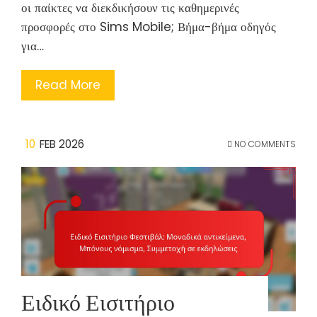
οι παίκτες να διεκδικήσουν τις καθημερινές
προσφορές στο Sims Mobile; Βήμα-βήμα οδηγός
για…
Read More
10
FEB 2026
NO COMMENTS
Ειδικό Εισιτήριο