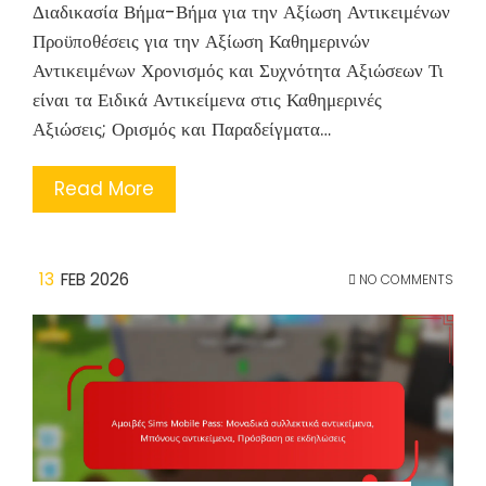
Διαδικασία Βήμα-Βήμα για την Αξίωση Αντικειμένων
Προϋποθέσεις για την Αξίωση Καθημερινών
Αντικειμένων Χρονισμός και Συχνότητα Αξιώσεων Τι
είναι τα Ειδικά Αντικείμενα στις Καθημερινές
Αξιώσεις; Ορισμός και Παραδείγματα…
Read More
13
FEB 2026
NO COMMENTS