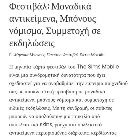
Φεστιβάλ: Μοναδικά
αντικείμενα, Μπόνους
νόμισμα, Συμμετοχή σε
εκδηλώσεις
Μηνιαία Μπόνους Πακέτου Φεστιβάλ Sims Mobile
Η μηνιαία κάρτα φεστιβάλ του The Sims Mobile
είναι μια συνδρομητική δυνατότητα που έχει
σχεδιαστεί για να αναβαθμίσει την εμπειρία παιχνιδιού
σας με αποκλειστική πρόσβαση σε μοναδικά
αντικείμενα, μπόνους νόμισμα και συμμετοχή σε
ειδικές εκδηλώσεις. Με τη συνδρομή, οι παίκτες
μπορούν να απολαύσουν μια ποικιλία από
αποκλειστικά skins, ρούχα και συλλεκτικά
αντικείμενα περιορισμένης διάρκειας, κερδίζοντας