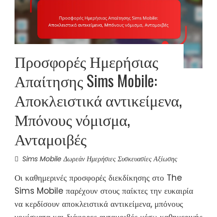
Προσφορές Ημερήσιας
Απαίτησης Sims Mobile:
Αποκλειστικά αντικείμενα,
Μπόνους νόμισμα,
Ανταμοιβές
Sims Mobile Δωρεάν Ημερήσιες Συσκευασίες Αξίωσης
Οι καθημερινές προσφορές διεκδίκησης στο The
Sims Mobile παρέχουν στους παίκτες την ευκαιρία
να κερδίσουν αποκλειστικά αντικείμενα, μπόνους