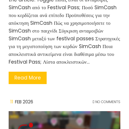
SimCash από το Festival Pass; Ποσό SimCash
που κερδίζεται ανά επίπεδο Προϋποθέσεις για την
απόκτηση SimCash Πώς να χρησιμοποιήσετε το
SimCash στο παιχνίδι Σύγκριση ανταμοιβών
SimCash μεταξύ των festival passes Στρατηγικές
για τη μεγιστοποίηση των κερδών SimCash Ποια
αποκλειστικά αντικείμενα είναι διαθέσιμα μέσω του
Festival Pass; Λίστα αποκλειστικών…
Read More
11
FEB 2026
NO COMMENTS