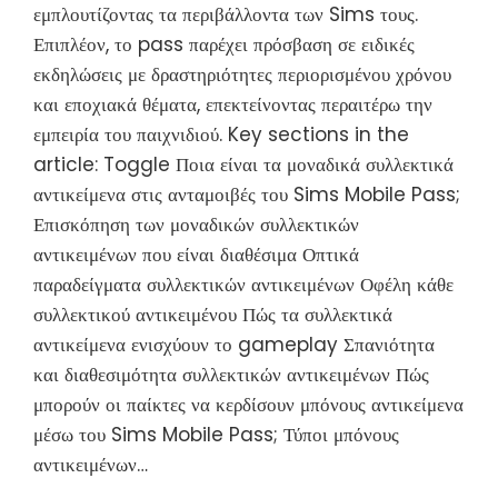
εμπλουτίζοντας τα περιβάλλοντα των Sims τους.
Επιπλέον, το pass παρέχει πρόσβαση σε ειδικές
εκδηλώσεις με δραστηριότητες περιορισμένου χρόνου
και εποχιακά θέματα, επεκτείνοντας περαιτέρω την
εμπειρία του παιχνιδιού. Key sections in the
article: Toggle Ποια είναι τα μοναδικά συλλεκτικά
αντικείμενα στις ανταμοιβές του Sims Mobile Pass;
Επισκόπηση των μοναδικών συλλεκτικών
αντικειμένων που είναι διαθέσιμα Οπτικά
παραδείγματα συλλεκτικών αντικειμένων Οφέλη κάθε
συλλεκτικού αντικειμένου Πώς τα συλλεκτικά
αντικείμενα ενισχύουν το gameplay Σπανιότητα
και διαθεσιμότητα συλλεκτικών αντικειμένων Πώς
μπορούν οι παίκτες να κερδίσουν μπόνους αντικείμενα
μέσω του Sims Mobile Pass; Τύποι μπόνους
αντικειμένων…