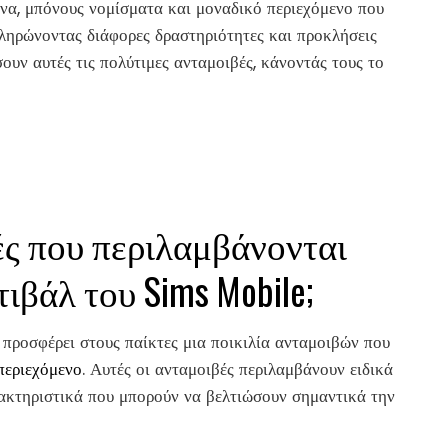
ενα, μπόνους νομίσματα και μοναδικό περιεχόμενο που
κληρώνοντας διάφορες δραστηριότητες και προκλήσεις
σουν αυτές τις πολύτιμες ανταμοιβές, κάνοντάς τους το
βές που περιλαμβάνονται
ιβάλ του Sims Mobile;
ροσφέρει στους παίκτες μια ποικιλία ανταμοιβών που
περιεχόμενο
. Αυτές οι ανταμοιβές περιλαμβάνουν ειδικά
ρακτηριστικά που μπορούν να βελτιώσουν σημαντικά την