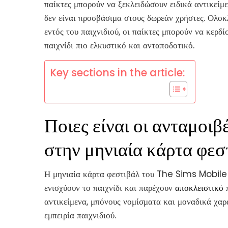
παίκτες μπορούν να ξεκλειδώσουν ειδικά αντικείμ
δεν είναι προσβάσιμα στους δωρεάν χρήστες. Ολο
εντός του παιχνιδιού, οι παίκτες μπορούν να κερδί
παιχνίδι πιο ελκυστικό και ανταποδοτικό.
Key sections in the article:
Ποιες είναι οι ανταμοι
στην μηνιαία κάρτα φεστ
Η μηνιαία κάρτα φεστιβάλ του The Sims Mobile π
ενισχύουν το παιχνίδι και παρέχουν
αποκλειστικό 
αντικείμενα, μπόνους νομίσματα και μοναδικά χα
εμπειρία παιχνιδιού.