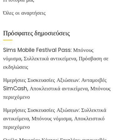
Όλες οι αναρτήσεις
Πρόσφατες δημοσιεύσεις
Sims Mobile Festival Pass: Μπόνους
νόμισμα, Συλλεκτικά αντικείμενα, Πρόσβαση σε
εκδηλώσεις
Ημερήσιες Συσκευασίες Αξιώσεων: Ανταμοιβές
SimCash, Αποκλειστικά αντικείμενα, Μπόνους
περιεχόμενο
Ημερήσιες Συσκευασίες Αξιώσεων: Συλλεκτικά
αντικείμενα, Μπόνους νόμισμα, Αποκλειστικό
περιεχόμενο
Οφέλη Μηνιαίας Κάρτας: Επιπλέον ανταμοιβές,