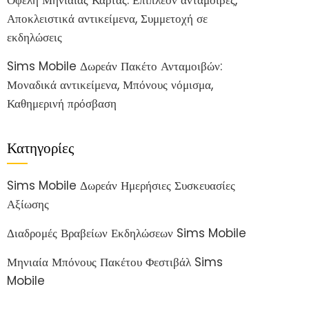
Αποκλειστικά αντικείμενα, Συμμετοχή σε
εκδηλώσεις
Sims Mobile Δωρεάν Πακέτο Ανταμοιβών:
Μοναδικά αντικείμενα, Μπόνους νόμισμα,
Καθημερινή πρόσβαση
Κατηγορίες
Sims Mobile Δωρεάν Ημερήσιες Συσκευασίες
Αξίωσης
Διαδρομές Βραβείων Εκδηλώσεων Sims Mobile
Μηνιαία Μπόνους Πακέτου Φεστιβάλ Sims
Mobile