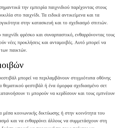
σημαντικά την εμπειρία παιχνιδιού παρέχοντας στους
κιλία στο παιχνίδι. Τα ειδικά αντικείμενα και τα
γικότητα στην κατασκευή και το σχεδιασμό σπιτιών.
ο παιχνίδι φρέσκο και συναρπαστικό, ενθαρρύνοντας τους
ούν νέες προκλήσεις και ανταμοιβές. Αυτό μπορεί να
 των παικτών.
μοιβών
εστιβάλ μπορεί να περιλαμβάνουν στιγμιότυπα οθόνης
α θεματικού φεστιβάλ ή ένα όμορφα σχεδιασμένο σετ
 κατανοήσουν τι μπορούν να κερδίσουν και τους εμπνέουν
 μέσα κοινωνικής δικτύωσης ή στην κοινότητα του
ιασμό και να ενθαρρύνει άλλους να συμμετάσχουν στη