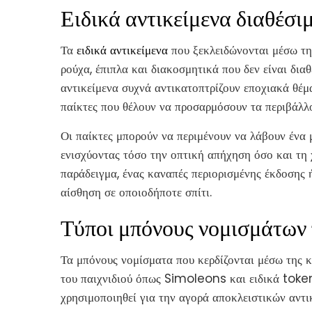
Ειδικά αντικείμενα διαθέσι
Τα
ειδικά αντικείμενα
που ξεκλειδώνονται μέσω τη
ρούχα, έπιπλα και διακοσμητικά που δεν είναι δια
αντικείμενα συχνά αντικατοπτρίζουν εποχιακά θέμα
παίκτες που θέλουν να προσαρμόσουν τα περιβάλλ
Οι παίκτες μπορούν να περιμένουν να λάβουν ένα 
ενισχύοντας τόσο την οπτική απήχηση όσο και τη 
παράδειγμα, ένας καναπές περιορισμένης έκδοσης 
αίσθηση σε οποιοδήποτε σπίτι.
Τύποι μπόνους νομισμάτων 
Τα μπόνους νομίσματα που κερδίζονται μέσω της 
του παιχνιδιού όπως Simoleons και ειδικά toke
χρησιμοποιηθεί για την αγορά αποκλειστικών αντικ