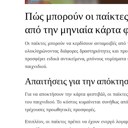
Πώς μπορούν οι παίκτες
από την μηνιαία κάρτα φ
Οι παίκτες μπορούν να κερδίσουν ανταμοιβές από
ολοκληρώνοντας διάφορες δραστηριότητες και προκ
προσφέρει ειδικά αντικείμενα, μπόνους νομίσματα 
παιχνιδιού.
Απαιτήσεις για την απόκτη
Για να αποκτήσουν την κάρτα φεστιβάλ, οι παίκτε
του παιχνιδιού. Το κόστος κυμαίνεται συνήθως από
τρέχουσες προωθητικές προσφορές.
Επιπλέον, οι παίκτες πρέπει να έχουν ενεργό λογα