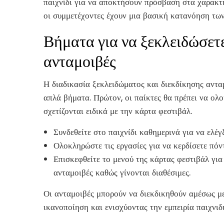
παιχνίδι για να αποκτήσουν πρόσβαση στα χαρακτη
οι συμμετέχοντες έχουν μια βασική κατανόηση των
Βήματα για να ξεκλειδώσετε
ανταμοιβές
Η διαδικασία ξεκλειδώματος και διεκδίκησης αντ
απλά βήματα. Πρώτον, οι παίκτες θα πρέπει να ολ
σχετίζονται ειδικά με την κάρτα φεστιβάλ.
Συνδεθείτε στο παιχνίδι καθημερινά για να ελέγξ
Ολοκληρώστε τις εργασίες για να κερδίσετε πόν
Επισκεφθείτε το μενού της κάρτας φεστιβάλ γι
ανταμοιβές καθώς γίνονται διαθέσιμες.
Οι ανταμοιβές μπορούν να διεκδικηθούν αμέσως με
ικανοποίηση και ενισχύοντας την εμπειρία παιχνιδι