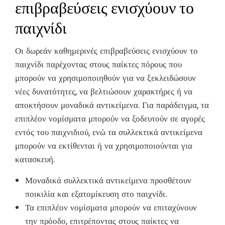
επιβραβεύσεις ενισχύουν το
παιχνίδι
Οι δωρεάν καθημερινές επιβραβεύσεις ενισχύουν το
παιχνίδι παρέχοντας στους παίκτες πόρους που
μπορούν να χρησιμοποιηθούν για να ξεκλειδώσουν
νέες δυνατότητες, να βελτιώσουν χαρακτήρες ή να
αποκτήσουν μοναδικά αντικείμενα. Για παράδειγμα, τα
επιπλέον νομίσματα μπορούν να ξοδευτούν σε αγορές
εντός του παιχνιδιού, ενώ τα συλλεκτικά αντικείμενα
μπορούν να εκτίθενται ή να χρησιμοποιούνται για
κατασκευή.
Μοναδικά συλλεκτικά αντικείμενα προσθέτουν
ποικιλία και εξατομίκευση στο παιχνίδι.
Τα επιπλέον νομίσματα μπορούν να επιταχύνουν
την πρόοδο, επιτρέποντας στους παίκτες να