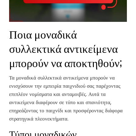
Ποια μοναδικά
συλλεκτικά αντικείμενα
μπορούν να αποκτηθούν;
Τα μοναδικά συλλεκτικά αντικείμενα μπορούν να
ενισχύσουν την εμπειρία παιχνιδιού σας παρέχοντας
επιπλέον νομίσματα και ανταμοιβές. Αυτά τα
αντικείμενα διαφέρουν σε τύπο και σπανιότητα,
επηρεάζοντας το παιχνίδι και προσφέροντας διάφορα
στρατηγικά πλεονεκτήματα.
Τύποι μοναδικών