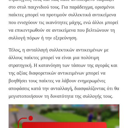
στο στυλ παιχνιδιού τους. Για παράδειγμα, ορισμένοι
παίκτες μπορεί να προτιμούν συλλεκτικά αντικείμενα
που ενισχύουν τις ικανότητες μάχης, ενώ άλλοι μπορεί
να επικεντρωθούν σε αντικείμενα που βελτιώνουν τη
συλλογή πόρων ή την εξερεύνηση.
Τέλος, η ανταλλαγή συλλεκτικών αντικειμένων με
άλλους παίκτες μπορεί να είναι μια πολύτιμη
στρατηγική. Η κατανόηση των τάσεων της αγοράς και
της αξίας διαφορετικών αντικειμένων μπορεί να
βοηθήσει τους παίκτες να λάβουν ενημερωμένες
αποφάσεις κατά την ανταλλαγή, διασφαλίζοντας ότι θα
μεγιστοποιήσουν τη δυνατότητα της συλλογής τους.