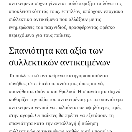
αντικείμενα συχνά γίνονται πολύ περιζήτητα λόγω της
αποκλειστικότητάς τους. Επιπλέον, υπάρχουν εποχιακά
συλλεκτικά αντικείμενα που αλλάζουν με τις
ενημερώσεις του παιχνιδιού, προσφέροντας φρέσκο
περιεχόμενο για τους παίκτες.
Σπανιότητα και αξία των
συλλεκτικών αντικειμένων
Τα συλλεκτικά αντικείμενα κατηγοριοποιούνται
συνήθως σε επίπεδα σπανιότητας όπως κοινά,
ασυνήθιστα, σπάνια και θρυλικά. Η σπανιότητα συχνά
καθορίζει την αξία του αντικειμένου, με τα σπανιότερα
αντικείμενα γενικά να πωλούνται σε υψηλότερες τιμές
στην αγορά. Οι παίκτες θα πρέπει να εξετάσουν τη
σπανιότητα κατά την ανταλλαγή ή πώληση
συλλεκτικών αντικειμένων, καθώς αυτό μπορεί να