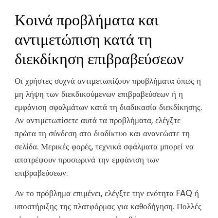
Κοινά προβλήματα και
αντιμετώπιση κατά τη
διεκδίκηση επιβραβεύσεων
Οι χρήστες συχνά αντιμετωπίζουν προβλήματα όπως η
μη λήψη των διεκδικούμενων επιβραβεύσεων ή η
εμφάνιση σφαλμάτων κατά τη διαδικασία διεκδίκησης.
Αν αντιμετωπίσετε αυτά τα προβλήματα, ελέγξτε
πρώτα τη σύνδεση στο διαδίκτυο και ανανεώστε τη
σελίδα. Μερικές φορές, τεχνικά σφάλματα μπορεί να
αποτρέψουν προσωρινά την εμφάνιση των
επιβραβεύσεων.
Αν το πρόβλημα επιμένει, ελέγξτε την ενότητα FAQ ή
υποστήριξης της πλατφόρμας για καθοδήγηση. Πολλές