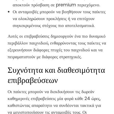
αποκτούν πρόσβαση σε premium περιεχόμενο.
Οι ανταμοιβές μπορούν να βοηθήσουν τους παίκτες
να ολοκληρώσουν προκλήσεις ή να επιτύχουν
συγκεκριμένους στόχους πιο αποτελεσματικά.
Αυτές οι επιβραβεύσεις δημιουργούν ένα πιο δυναμικό
περιβάλλον παιχνιδιού, ενθαρρύνοντας τους παίκτες να
εξερευνήσουν διάφορες πτυχές του παιχνιδιού και να
πειραματιστούν με διάφορες στρατηγικές.
Συχνότητα και διαθεσιμότητα
επιβραβεύσεων
Οι παίκτες μπορούν να διεκδικήσουν τις δωρεάν
καθημερινές επιβραβεύσεις μία φορά κάθε 24 ώρες,
καθιστώντας απαραίτητο να συνδέονται τακτικά για
να μεγιστοποιήσουν τις ανταμοιβές τους. Οι