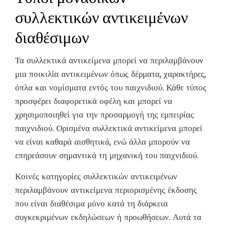
συλλεκτικών αντικειμένων
διαθέσιμων
Τα συλλεκτικά αντικείμενα μπορεί να περιλαμβάνουν
μια ποικιλία αντικειμένων όπως δέρματα, χαρακτήρες,
όπλα και νομίσματα εντός του παιχνιδιού. Κάθε τύπος
προσφέρει διαφορετικά οφέλη και μπορεί να
χρησιμοποιηθεί για την προσαρμογή της εμπειρίας
παιχνιδιού. Ορισμένα συλλεκτικά αντικείμενα μπορεί
να είναι καθαρά αισθητικά, ενώ άλλα μπορούν να
επηρεάσουν σημαντικά τη μηχανική του παιχνιδιού.
Κοινές κατηγορίες συλλεκτικών αντικειμένων
περιλαμβάνουν αντικείμενα περιορισμένης έκδοσης
που είναι διαθέσιμα μόνο κατά τη διάρκεια
συγκεκριμένων εκδηλώσεων ή προωθήσεων. Αυτά τα