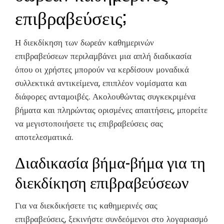
επιβραβεύσεις;
Η διεκδίκηση των δωρεάν καθημερινών
επιβραβεύσεων περιλαμβάνει μια απλή διαδικασία
όπου οι χρήστες μπορούν να κερδίσουν μοναδικά
συλλεκτικά αντικείμενα, επιπλέον νομίσματα και
διάφορες ανταμοιβές. Ακολουθώντας συγκεκριμένα
βήματα και πληρώντας ορισμένες απαιτήσεις, μπορείτε
να μεγιστοποιήσετε τις επιβραβεύσεις σας
αποτελεσματικά.
Διαδικασία βήμα-βήμα για τη
διεκδίκηση επιβραβεύσεων
Για να διεκδικήσετε τις καθημερινές σας
επιβραβεύσεις, ξεκινήστε συνδεόμενοι στο λογαριασμό