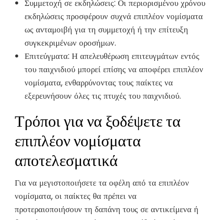
Συμμετοχή σε εκδηλώσεις: Οι περιορισμένου χρόνου
εκδηλώσεις προσφέρουν συχνά επιπλέον νομίσματα
ως ανταμοιβή για τη συμμετοχή ή την επίτευξη
συγκεκριμένων οροσήμων.
Επιτεύγματα: Η απελευθέρωση επιτευγμάτων εντός
του παιχνιδιού μπορεί επίσης να αποφέρει επιπλέον
νομίσματα, ενθαρρύνοντας τους παίκτες να
εξερευνήσουν όλες τις πτυχές του παιχνιδιού.
Τρόποι για να ξοδέψετε τα
επιπλέον νομίσματα
αποτελεσματικά
Για να μεγιστοποιήσετε τα οφέλη από τα επιπλέον
νομίσματα, οι παίκτες θα πρέπει να
προτεραιοποιήσουν τη δαπάνη τους σε αντικείμενα ή