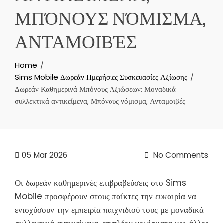
ΜΠΌΝΟΥΣ ΝΌΜΙΣΜΑ,
ΑΝΤΑΜΟΙΒΈΣ
Home
Sims Mobile Δωρεάν Ημερήσιες Συσκευασίες Αξίωσης
Δωρεάν Καθημερινά Μπόνους Αξιώσεων: Μοναδικά
συλλεκτικά αντικείμενα, Μπόνους νόμισμα, Ανταμοιβές
05
Mar 2026
No Comments
Οι δωρεάν καθημερινές επιβραβεύσεις στο Sims
Mobile προσφέρουν στους παίκτες την ευκαιρία να
ενισχύσουν την εμπειρία παιχνιδιού τους με μοναδικά