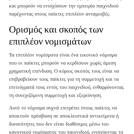
και μπορούν να ενισχύσουν την εμπειρία παιχνιδιού
παρέχοντας στους παίκτες επιπλέον ανταμοιβές.
Ορισμός και σκοπός των
επιπλέον νομισμάτων
Τα επιπλέον νομίσματα είναι ένα εικονικό νόμισμα
που οι παίκτες μπορούν να κερδίσουν χωρίς άμεση
χρηματική επένδυση. Ο κύριος σκοπός τους είναι να
επιβραβεύουν τους παίκτες για τη συμμετοχή και τα
επιτεύγματά τους εντός του παιχνιδιού, ενθαρρύνοντας
τη συνεχιζόμενη συμμετοχή και εξερεύνηση.
Αυτό το νόμισμα συχνά επιτρέπει στους παίκτες να
αποκτούν πρόσβαση σε αποκλειστικά αντικείμενα ή
δυνατότητες που δεν είναι διαθέσιμες μέσω του
κανονικού νομίσματος του παιχνιδιού, ενισχύοντας τη