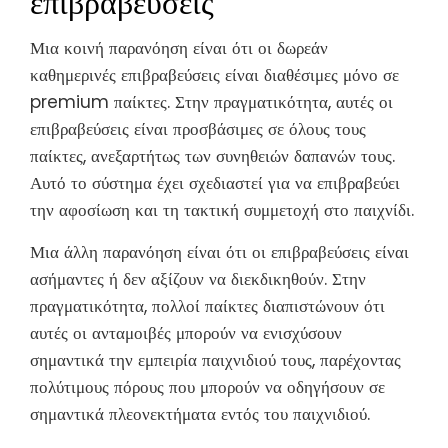
Μια κοινή παρανόηση είναι ότι οι δωρεάν
καθημερινές επιβραβεύσεις είναι διαθέσιμες μόνο σε
premium παίκτες. Στην πραγματικότητα, αυτές οι
επιβραβεύσεις είναι προσβάσιμες σε όλους τους
παίκτες, ανεξαρτήτως των συνηθειών δαπανών τους.
Αυτό το σύστημα έχει σχεδιαστεί για να επιβραβεύει
την αφοσίωση και τη τακτική συμμετοχή στο παιχνίδι.
Μια άλλη παρανόηση είναι ότι οι επιβραβεύσεις είναι
ασήμαντες ή δεν αξίζουν να διεκδικηθούν. Στην
πραγματικότητα, πολλοί παίκτες διαπιστώνουν ότι
αυτές οι ανταμοιβές μπορούν να ενισχύσουν
σημαντικά την εμπειρία παιχνιδιού τους, παρέχοντας
πολύτιμους πόρους που μπορούν να οδηγήσουν σε
σημαντικά πλεονεκτήματα εντός του παιχνιδιού.