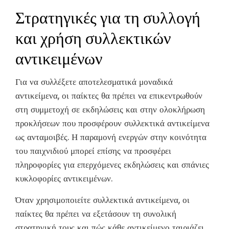
Στρατηγικές για τη συλλογή
και χρήση συλλεκτικών
αντικειμένων
Για να συλλέξετε αποτελεσματικά μοναδικά
αντικείμενα, οι παίκτες θα πρέπει να επικεντρωθούν
στη συμμετοχή σε εκδηλώσεις και στην ολοκλήρωση
προκλήσεων που προσφέρουν συλλεκτικά αντικείμενα
ως ανταμοιβές. Η παραμονή ενεργών στην κοινότητα
του παιχνιδιού μπορεί επίσης να προσφέρει
πληροφορίες για επερχόμενες εκδηλώσεις και σπάνιες
κυκλοφορίες αντικειμένων.
Όταν χρησιμοποιείτε συλλεκτικά αντικείμενα, οι
παίκτες θα πρέπει να εξετάσουν τη συνολική
στρατηγική τους και πώς κάθε αντικείμενο ταιριάζει