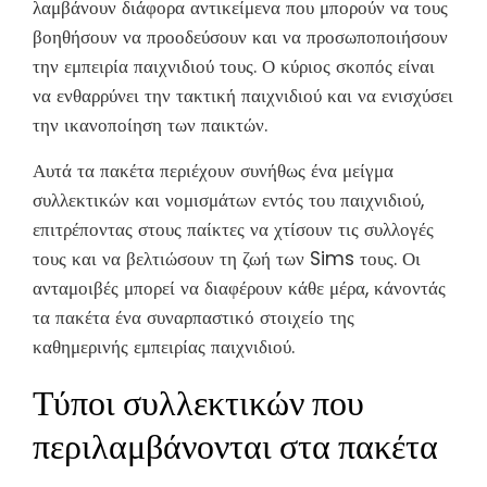
λαμβάνουν διάφορα αντικείμενα που μπορούν να τους
βοηθήσουν να προοδεύσουν και να προσωποποιήσουν
την εμπειρία παιχνιδιού τους. Ο κύριος σκοπός είναι
να ενθαρρύνει την τακτική παιχνιδιού και να ενισχύσει
την ικανοποίηση των παικτών.
Αυτά τα πακέτα περιέχουν συνήθως ένα μείγμα
συλλεκτικών και νομισμάτων εντός του παιχνιδιού,
επιτρέποντας στους παίκτες να χτίσουν τις συλλογές
τους και να βελτιώσουν τη ζωή των Sims τους. Οι
ανταμοιβές μπορεί να διαφέρουν κάθε μέρα, κάνοντάς
τα πακέτα ένα συναρπαστικό στοιχείο της
καθημερινής εμπειρίας παιχνιδιού.
Τύποι συλλεκτικών που
περιλαμβάνονται στα πακέτα