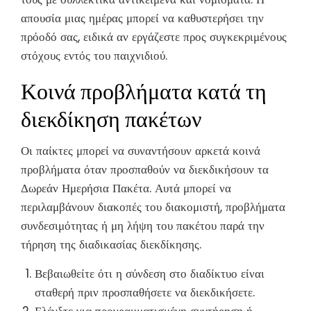
απουσία μιας ημέρας μπορεί να καθυστερήσει την
πρόοδό σας, ειδικά αν εργάζεστε προς συγκεκριμένους
στόχους εντός του παιχνιδιού.
Κοινά προβλήματα κατά τη
διεκδίκηση πακέτων
Οι παίκτες μπορεί να συναντήσουν αρκετά κοινά
προβλήματα όταν προσπαθούν να διεκδικήσουν τα
Δωρεάν Ημερήσια Πακέτα. Αυτά μπορεί να
περιλαμβάνουν διακοπές του διακομιστή, προβλήματα
συνδεσιμότητας ή μη λήψη του πακέτου παρά την
τήρηση της διαδικασίας διεκδίκησης.
Βεβαιωθείτε ότι η σύνδεση στο διαδίκτυο είναι
σταθερή πριν προσπαθήσετε να διεκδικήσετε.
Ελέγξτε για προγραμματισμένη συντήρηση ή