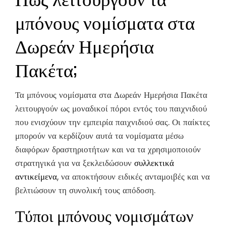
μπόνους νομίσματα στα
Δωρεάν Ημερήσια
Πακέτα;
Τα μπόνους νομίσματα στα Δωρεάν Ημερήσια Πακέτα
λειτουργούν ως μοναδικοί πόροι εντός του παιχνιδιού
που ενισχύουν την εμπειρία παιχνιδιού σας. Οι παίκτες
μπορούν να κερδίζουν αυτά τα νομίσματα μέσω
διαφόρων δραστηριοτήτων και να τα χρησιμοποιούν
στρατηγικά για να ξεκλειδώσουν
συλλεκτικά
αντικείμενα
, να αποκτήσουν ειδικές ανταμοιβές και να
βελτιώσουν τη συνολική τους απόδοση.
Τύποι μπόνους νομισμάτων