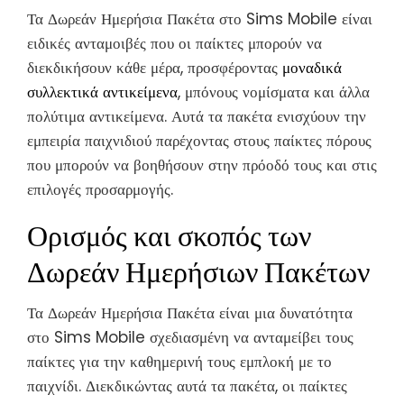
Τα Δωρεάν Ημερήσια Πακέτα στο Sims Mobile είναι
ειδικές ανταμοιβές που οι παίκτες μπορούν να
διεκδικήσουν κάθε μέρα, προσφέροντας
μοναδικά
συλλεκτικά αντικείμενα
, μπόνους νομίσματα και άλλα
πολύτιμα αντικείμενα. Αυτά τα πακέτα ενισχύουν την
εμπειρία παιχνιδιού παρέχοντας στους παίκτες πόρους
που μπορούν να βοηθήσουν στην πρόοδό τους και στις
επιλογές προσαρμογής.
Ορισμός και σκοπός των
Δωρεάν Ημερήσιων Πακέτων
Τα Δωρεάν Ημερήσια Πακέτα είναι μια δυνατότητα
στο Sims Mobile σχεδιασμένη να ανταμείβει τους
παίκτες για την καθημερινή τους εμπλοκή με το
παιχνίδι. Διεκδικώντας αυτά τα πακέτα, οι παίκτες