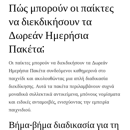
Πώς μπορούν οι παίκτες
να διεκδικήσουν τα
Δωρεάν Ημερήσια
Πακέτα;
Οι παίκτες μπορούν να διεκδικήσουν τα Δωρεάν
Ημερήσια Πακέτα συνδεόμενοι καθημερινά στο
παιχνίδι και ακολουθώντας μια απλή διαδικασία
διεκδίκησης. Αυτά τα πακέτα περιλαμβάνουν συχνά
μοναδικά συλλεκτικά αντικείμενα, μπόνους νομίσματα
και ειδικές ανταμοιβές, ενισχύοντας την εμπειρία
παιχνιδιού.
Βήμα-βήμα διαδικασία για τη