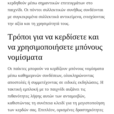
κερδηθούν μέσω σημαντικών επιτευγμάτων στο
παιχνίδι. Οι πόντοι συλλεκτικών συνήθως συνδέονται
με συγκεκριμένα συλλεκτικά αντικείμενα, ενισχύοντας
την αξία και τη χρησιμότητά τους.
Τρόποι για να κερδίσετε και
να χρησιμοποιήσετε μπόνους
νομίσματα
Οι παίκτες μπορούν να κερδίζουν μπόνους νομίσματα
μέσω καθημερινών συνδέσεων, ολοκληρώνοντας
αποστολές ή συμμετέχοντας σε ειδικές εκδηλώσεις. Η
τακτική εμπλοκή με το παιχνίδι αυξάνει τις
πιθανότητες λήψης αυτών των ανταμοιβών,
καθιστώντας τη συνέπεια κλειδί για τη μεγιστοποίηση
των κερδών σας. Επιπλέον, ορισμένες δραστηριότητες