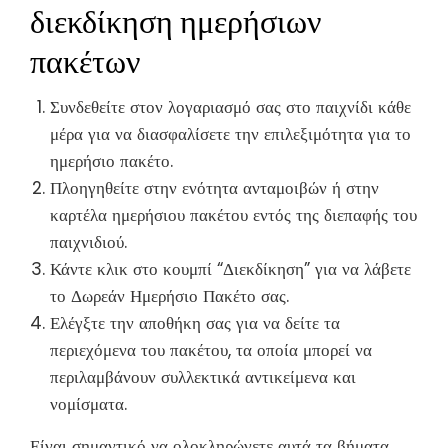
διεκδίκηση ημερήσιων
πακέτων
Συνδεθείτε στον λογαριασμό σας στο παιχνίδι κάθε
μέρα για να διασφαλίσετε την επιλεξιμότητα για το
ημερήσιο πακέτο.
Πλοηγηθείτε στην ενότητα ανταμοιβών ή στην
καρτέλα ημερήσιου πακέτου εντός της διεπαφής του
παιχνιδιού.
Κάντε κλικ στο κουμπί “Διεκδίκηση” για να λάβετε
το Δωρεάν Ημερήσιο Πακέτο σας.
Ελέγξτε την αποθήκη σας για να δείτε τα
περιεχόμενα του πακέτου, τα οποία μπορεί να
περιλαμβάνουν συλλεκτικά αντικείμενα και
νομίσματα.
Είναι σημαντικό να ολοκληρώνετε αυτά τα βήματα