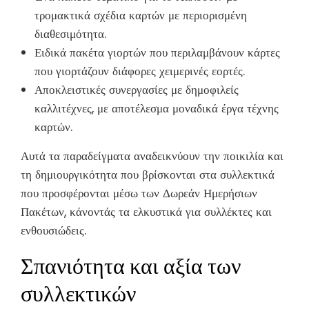
τρομακτικά σχέδια καρτών με περιορισμένη
διαθεσιμότητα.
Ειδικά πακέτα γιορτών που περιλαμβάνουν κάρτες
που γιορτάζουν διάφορες χειμερινές εορτές.
Αποκλειστικές συνεργασίες με δημοφιλείς
καλλιτέχνες, με αποτέλεσμα μοναδικά έργα τέχνης
καρτών.
Αυτά τα παραδείγματα αναδεικνύουν την ποικιλία και
τη δημιουργικότητα που βρίσκονται στα συλλεκτικά
που προσφέρονται μέσω των Δωρεάν Ημερήσιων
Πακέτων, κάνοντάς τα ελκυστικά για συλλέκτες και
ενθουσιώδεις.
Σπανιότητα και αξία των
συλλεκτικών