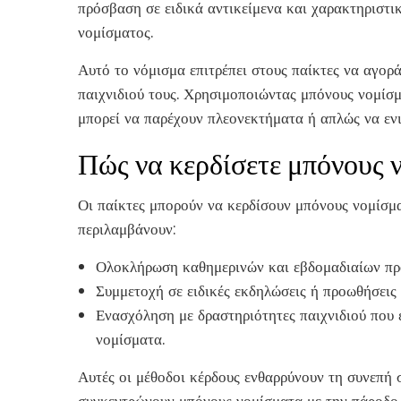
πρόσβαση σε ειδικά αντικείμενα και χαρακτηριστι
νομίσματος.
Αυτό το νόμισμα επιτρέπει στους παίκτες να αγορά
παιχνιδιού τους. Χρησιμοποιώντας μπόνους νομίσμ
μπορεί να παρέχουν πλεονεκτήματα ή απλώς να ενι
Πώς να κερδίσετε μπόνους 
Οι παίκτες μπορούν να κερδίσουν μπόνους νομίσμα
περιλαμβάνουν:
Ολοκλήρωση καθημερινών και εβδομαδιαίων προ
Συμμετοχή σε ειδικές εκδηλώσεις ή προωθήσεις
Ενασχόληση με δραστηριότητες παιχνιδιού που έ
νομίσματα.
Αυτές οι μέθοδοι κέρδους ενθαρρύνουν τη συνεπή 