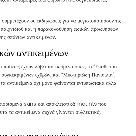
α συμμετέχουν σε εκδηλώσεις για να μεγιστοποιήσουν τις
υ παιχνιδιού και η παρακολούθηση ειδικών προωθήσεων
ψης σπάνιων αντικειμένων.
κών αντικειμένων
 παίκτες έχουν λάβει αντικείμενα όπως το “Σπαθί του
ά συγκεκριμένων εχθρών, και “Μυστηριώδη Πανοπλία”,
 τα αντικείμενα όχι μόνο φαίνονται εντυπωσιακά αλλά
εριορισμένα skins και αποκλειστικά mounts που
τά τα αντικείμενα συχνά γίνονται συλλεκτικά,
τα των αντικειμένων