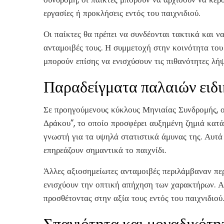
εργασίες ή προκλήσεις εντός του παιχνιδιού.
Οι παίκτες θα πρέπει να συνδέονται τακτικά και ν
ανταμοιβές τους. Η συμμετοχή στην κοινότητα το
μπορούν επίσης να ενισχύσουν τις πιθανότητες λή
Παραδείγματα παλαιών ειδι
Σε προηγούμενους κύκλους Μηνιαίας Συνδρομής, οι
Δράκου”, το οποίο προσφέρει αυξημένη ζημιά κατ
γνωστή για τα υψηλά στατιστικά άμυνας της. Αυτά
επηρεάζουν σημαντικά το παιχνίδι.
Άλλες αξιοσημείωτες ανταμοιβές περιλάμβαναν π
ενισχύουν την οπτική απήχηση των χαρακτήρων. Αυ
προσθέτοντας στην αξία τους εντός του παιχνιδιού.
Σπανιότητα και μοναδικότη