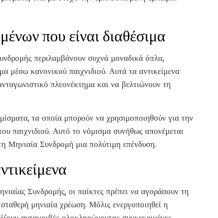
μένων που είναι διαθέσιμα
υνδρομής περιλαμβάνουν συχνά μοναδικά όπλα,
ιμα μέσω κανονικού παιχνιδιού. Αυτά τα αντικείμενα
 ανταγωνιστικό πλεονέκτημα και να βελτιώνουν τη
ομίσματα, τα οποία μπορούν να χρησιμοποιηθούν για την
του παιχνιδιού. Αυτό το νόμισμα συνήθως απονέμεται
 τη Μηνιαία Συνδρομή μια πολύτιμη επένδυση.
ντικείμενα
νιαίας Συνδρομής, οι παίκτες πρέπει να αγοράσουν τη
 σταθερή μηνιαία χρέωση. Μόλις ενεργοποιηθεί η
δίζουν ανταμοιβές ολοκληρώνοντας συγκεκριμένες