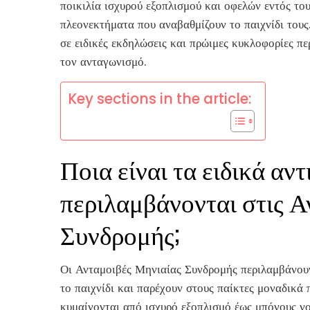
ποικιλία ισχυρού εξοπλισμού και οφελών εντός του
πλεονεκτήματα που αναβαθμίζουν το παιχνίδι τους
σε ειδικές εκδηλώσεις και πρώιμες κυκλοφορίες π
τον ανταγωνισμό.
Key sections in the article:
Ποια είναι τα ειδικά αν
περιλαμβάνονται στις Α
Συνδρομής;
Οι Ανταμοιβές Μηνιαίας Συνδρομής περιλαμβάνουν
το παιχνίδι και παρέχουν στους παίκτες μοναδικά 
κυμαίνονται από ισχυρό εξοπλισμό έως μπόνους νο