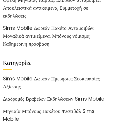
Αποκλειστικά αντικείμενα, Συμμετοχή σε
εκδηλώσεις
Sims Mobile Δωρεάν Πακέτο Ανταμοιβών:
Μοναδικά αντικείμενα, Μπόνους νόμισμα,
Καθημερινή πρόσβαση
Κατηγορίες
Sims Mobile Δωρεάν Ημερήσιες Συσκευασίες
Αξίωσης
Διαδρομές Βραβείων Εκδηλώσεων Sims Mobile
Μηνιαία Μπόνους Πακέτου Φεστιβάλ Sims
Mobile