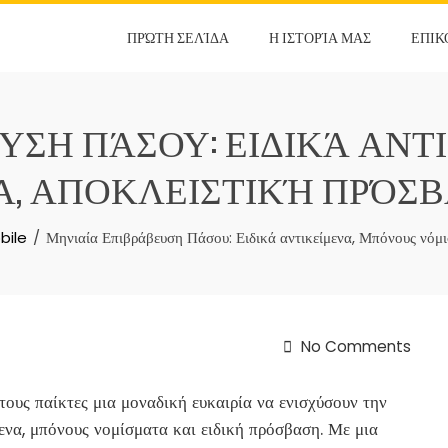
ΠΡΏΤΗ ΣΕΛΊΔΑ
Η ΙΣΤΟΡΊΑ ΜΑΣ
ΕΠΙΚ
ΥΣΗ ΠΆΣΟΥ: ΕΙΔΙΚΆ ΑΝΤ
, ΑΠΟΚΛΕΙΣΤΙΚΉ ΠΡΌΣ
bile
Μηνιαία Επιβράβευση Πάσου: Ειδικά αντικείμενα, Μπόνους νόμ
No Comments
ους παίκτες μια μοναδική ευκαιρία να ενισχύσουν την
μενα, μπόνους νομίσματα και ειδική πρόσβαση. Με μια