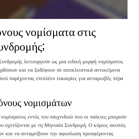
νους νομίσματα στις
υνδρομής;
Συνδρομής λειτουργούν ως μια ειδική μορφή νομίσματος
ερδίσουν και να ξοδέψουν σε αποκλειστικά αντικείμενα
διού παρέχοντας επιπλέον ευκαιρίες για ανταμοιβές πέρα
όνους νομισμάτων
 νομίσματος εντός του παιχνιδιού που οι παίκτες μπορούν
 σχετίζονται με τη Μηνιαία Συνδρομή. Ο κύριος σκοπός
τών και να ανταμείβουν την αφοσίωση προσφέροντας