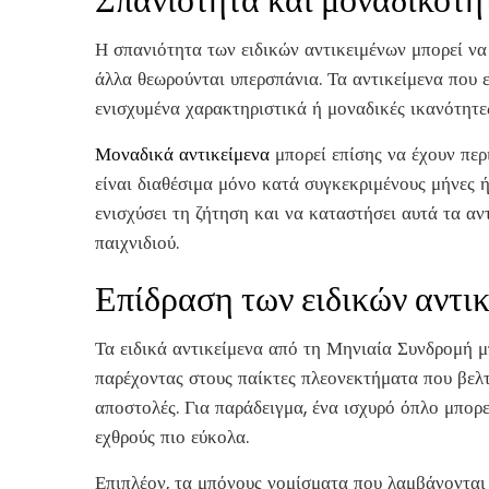
Η σπανιότητα των ειδικών αντικειμένων μπορεί να 
άλλα θεωρούνται υπερσπάνια. Τα αντικείμενα που 
ενισχυμένα χαρακτηριστικά ή μοναδικές ικανότητες
Μοναδικά αντικείμενα
μπορεί επίσης να έχουν περ
είναι διαθέσιμα μόνο κατά συγκεκριμένους μήνες 
ενισχύσει τη ζήτηση και να καταστήσει αυτά τα αν
παιχνιδιού.
Επίδραση των ειδικών αντικ
Τα ειδικά αντικείμενα από τη Μηνιαία Συνδρομή
παρέχοντας στους παίκτες πλεονεκτήματα που βελ
αποστολές. Για παράδειγμα, ένα ισχυρό όπλο μπορε
εχθρούς πιο εύκολα.
Επιπλέον, τα μπόνους νομίσματα που λαμβάνονται